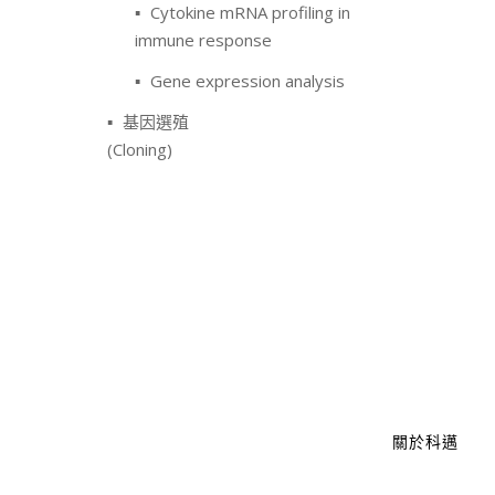
Cytokine mRNA profiling in
immune response
Gene expression analysis
基因選殖
(Cloning)
關於科邁