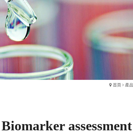
首頁
產
Biomarker assessment